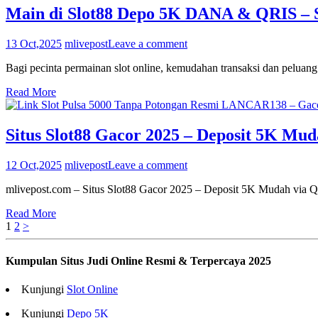
Main di Slot88 Depo 5K DANA & QRIS – S
13 Oct,2025
mlivepost
Leave a comment
Bagi pecinta permainan slot online, kemudahan transaksi dan peluang
Read More
Situs Slot88 Gacor 2025 – Deposit 5K Mu
12 Oct,2025
mlivepost
Leave a comment
mlivepost.com – Situs Slot88 Gacor 2025 – Deposit 5K Mudah via Q
Read More
Posts
Page
Page
1
2
>
pagination
Kumpulan Situs Judi Online Resmi & Terpercaya 2025
Kunjungi
Slot Online
Kunjungi
Depo 5K