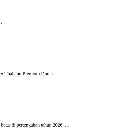
 …
rver Thailand Premium Dunia …
 batas di pertengahan tahun 2026, …