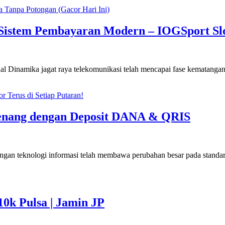
 Sistem Pembayaran Modern – IOGSport Slo
ual Dinamika jagat raya telekomunikasi telah mencapai fase kematangan
enang dengan Deposit DANA & QRIS
ngan teknologi informasi telah membawa perubahan besar pada standar
0k Pulsa | Jamin JP