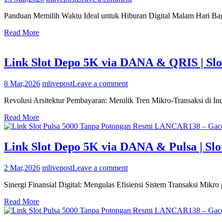
Panduan Memilih Waktu Ideal untuk Hiburan Digital Malam Hari Bagi 
Read More
Link Slot Depo 5K via DANA & QRIS | Sl
8 Mar,2026
mlivepost
Leave a comment
Revolusi Arsitektur Pembayaran: Menilik Tren Mikro-Transaksi di In
Read More
Link Slot Depo 5K via DANA & Pulsa | Slo
2 Mar,2026
mlivepost
Leave a comment
Sinergi Finansial Digital: Mengulas Efisiensi Sistem Transaksi Mik
Read More