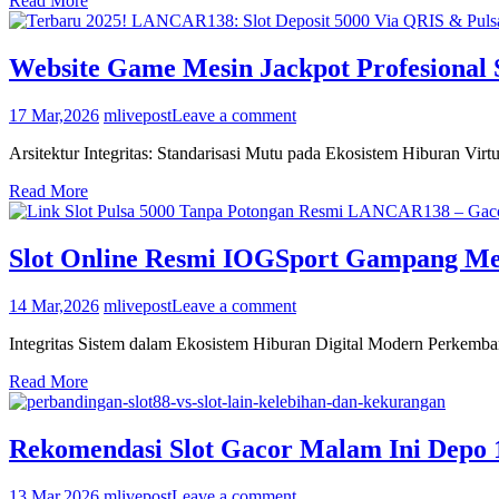
Read More
Website Game Mesin Jackpot Profesional
17 Mar,2026
mlivepost
Leave a comment
Arsitektur Integritas: Standarisasi Mutu pada Ekosistem Hiburan Virt
Read More
Slot Online Resmi IOGSport Gampang M
14 Mar,2026
mlivepost
Leave a comment
Integritas Sistem dalam Ekosistem Hiburan Digital Modern Perkemba
Read More
Rekomendasi Slot Gacor Malam Ini Depo 1
13 Mar,2026
mlivepost
Leave a comment