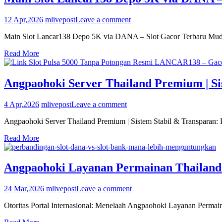
12 Apr,2026
mlivepost
Leave a comment
Main Slot Lancar138 Depo 5K via DANA – Slot Gacor Terbaru Mudah 
Read More
Angpaohoki Server Thailand Premium | Si
4 Apr,2026
mlivepost
Leave a comment
Angpaohoki Server Thailand Premium | Sistem Stabil & Transparan
Read More
Angpaohoki Layanan Permainan Thailand 
24 Mar,2026
mlivepost
Leave a comment
Otoritas Portal Internasional: Menelaah Angpaohoki Layanan Permain